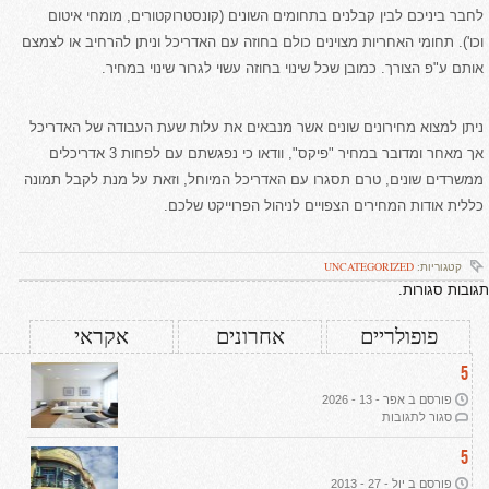
לחבר ביניכם לבין קבלנים בתחומים השונים (קונסטרוקטורים, מומחי איטום
וכו'). תחומי האחריות מצוינים כולם בחוזה עם האדריכל וניתן להרחיב או לצמצם
אותם ע"פ הצורך. כמובן שכל שינוי בחוזה עשוי לגרור שינוי במחיר.
ניתן למצוא מחירונים שונים אשר מנבאים את עלות שעת העבודה של האדריכל
אך מאחר ומדובר במחיר "פיקס", וודאו כי נפגשתם עם לפחות 3 אדריכלים
ממשרדים שונים, טרם תסגרו עם האדריכל המיוחל, וזאת על מנת לקבל תמונה
כללית אודות המחירים הצפויים לניהול הפרוייקט שלכם.
קטגוריות:
UNCATEGORIZED
תגובות סגורות.
פופולריים
אחרונים
אקראי
5
פורסם ב אפר - 13 - 2026
על
סגור לתגובות
עיצוב
דירת
5
יוקרה
פורסם ב יול - 27 - 2013
ב-2026: