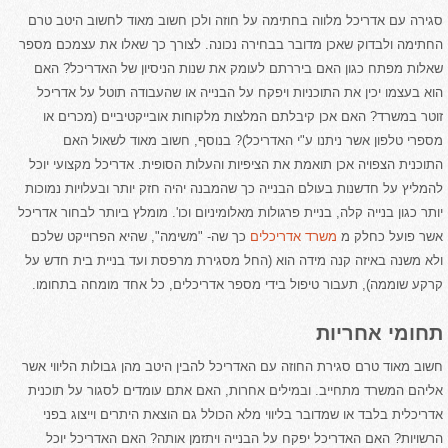
סגירה עם אדריכל מלווה בחתימה על חוזה ולכן חשוב מאוד לחשוב היטב טרם
החתימה ולבדוק שאכן מדובר בבחירה נכונה. לצורך כך שאלו את עצמכם מספר
שאלות מפתח כגון האם ביררתם לעומק את שנות הניסיון של האדריכל? האם
הוא בעצמו יכין את התוכניות ויפקח על הבנייה או שהעבודה תוטל על אדריכל
זוטר במשרד? האם אכן קיבלתם המלצות מלקוחות אובייקטיביים (מכרים או
מספרי טלפון אשר ניתנו ע"י האדריכל)? בנוסף, חשוב מאוד לשאול האם
התוכנית הצפויה אכן תואמת את הציפיות והעלות הסופית. אדריכל מקצועי יוכל
להמליץ על חדשנות בעולם הבנייה כך שהמבנה יהיה חזק יותר ובעלויות נמוכות
יותר כגון בנייה קלה, בניית פרגולות מאלומיניום וכו'. מומלץ ביותר לבחור אדריכל
אשר פועל כחלק מ
משרד אדריכלים
כך שה- "משימה", שהיא הפרוייקט שלכם
ולא משנה באיזה קנה מידה הוא (החל מסגירת מרפסת ועד בניית בית חדש על
קרקע שוממה), תעבור טיפול בידי מספר אדריכלים, כל אחד מומחה בתחומו.
תחומי אחריות
חשוב מאוד טרם סגירת החוזה עם האדריכל להבין היטב מהן גבולות הליווי אשר
אליהם המשרד מתחייב. ובמילים אחרות, האם אתם עומדים לסגור על תוכנית
אדריכלית בלבד או שמדובר בליווי מלא הכולל גם הוצאת היתרים וייצוג בפני
הרשויות? האם האדריכל יפקח על הבנייה ויתזמן אותה? האם האדריכל יוכל