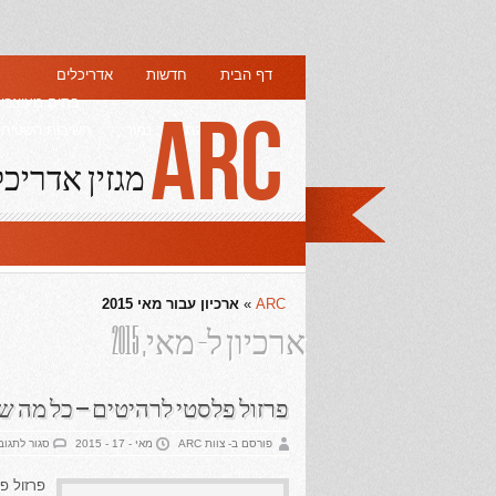
דף הבית
חדשות
אדריכלים
בתים מעוצבי
ARC
עיצוב פנים בתקציב נמוך
חשיבות השטיחים
מגזין אדריכל
ARC
»
ארכיון עבור מאי 2015
ארכיון ל- מאי, 2015
פרזול פלסטי לרהיטים – כל מה ש
פורסם ב- צוות ARC
מאי - 17 - 2015
סגור לתגוב
פרזול פ