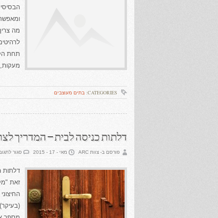
הבסיסי.
ומאפשרי
מה צריך
לרהיטים
תחת הקט
מעקות,
CATEGORIES:
בתים מעוצבים
דלתות כניסה לבית – המדריך לצר
פורסם ב- צוות ARC
מאי - 17 - 2015
סגור לתגוב
דלתות ה
זאת "מק
החיצוני
(בעיקר)
מספר אפ