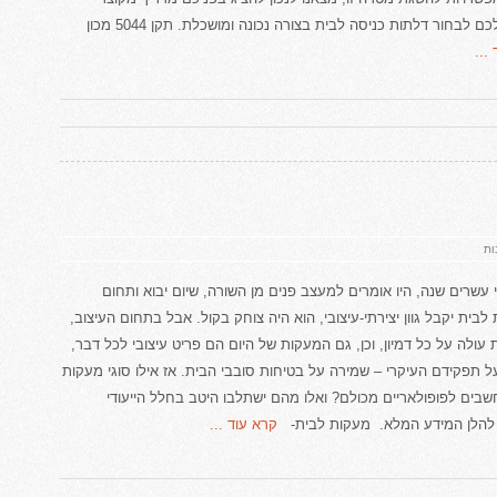
כם לבחור דלתות כניסה לבית בצורה נכונה ומושכלת. תקן 5044 מכון
...
על
ות
סוגי
מעקות
לבית
 עשרים שנה, היו אומרים למעצב פנים מן השורה, שיום יבוא ותחום
בית יקבל גוון יצירתי-עיצובי, הוא היה צוחק בקול. אבל בתחום העיצוב,
 עולה על כל דמיון, וכן, גם המעקות של היום הם פריט עיצובי לכל דבר,
ל תפקידם העיקרי – שמירה על בטיחות סובבי הבית. אז אילו סוגי מעקות
שבים לפופולאריים מכולם? ואלו מהם ישתלבו היטב בחלל הייעודי
הלן המידע המלא. מעקות לבית-
קרא עוד ...