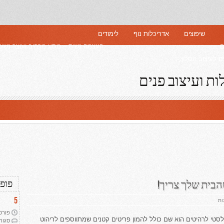
שיפוצים
אדריכלות נוף
לימודים
ם
העצמה נשית – מסע מרהיב ועוצר נשימ
 לעיצוב הסלון
ות ועיצוב פנים
פופו
הבית שלך צריך!
5
על
ות
פרזול
פלסטי
פורסם ב
לרהיטים
לסטי לרהיטים הוא שם כולל להמון פריטים קטנים שמתווספים לריהוט
סגור
–