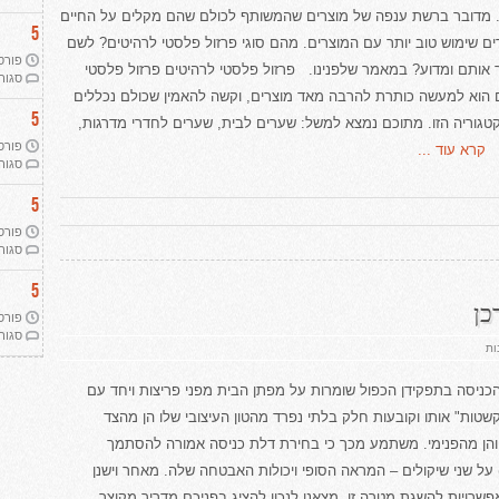
כל
 מדובר ברשת ענפה של מוצרים שהמשותף לכולם שהם מקלים על החיים
מה
5
שהבית
ם שימוש טוב יותר עם המוצרים. מהם סוגי פרזול פלסטי לרהיטים? לשם
שלך
צריך!
פורסם ב 
 אותם ומדוע? במאמר שלפנינו. פרזול פלסטי לרהיטים פרזול פלסטי
סגור
 הוא למעשה כותרת להרבה מאד מוצרים, וקשה להאמין שכולם נכללים
5
גוריה הזו. מתוכם נמצא למשל: שערים לבית, שערים לחדרי מדרגות,
פורסם ב 
קרא עוד ...
סגור
5
פורסם ב 
סגור
5
כן
פורסם ב 
סגור
על
ות
דלתות
כניסה
לבית
כניסה בתפקידן הכפול שומרות על מפתן הבית מפני פריצות ויחד עם
–
המדריך
שטות" אותו וקובעות חלק בלתי נפרד מהטון העיצובי שלו הן מהצד
לצרכן
 והן מהפנימי. משתמע מכך כי בחירת דלת כניסה אמורה להסתמך
 על שני שיקולים – המראה הסופי ויכולות האבטחה שלה. מאחר וישנן
שרויות להשגת מטרה זו, מצאנו לנכון להציג בפניכם מדריך מקוצר