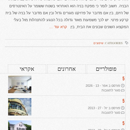
הבניה. חשוב לומר כי מפקח בניה הוא האחראי בשטח ששומר על האינטרסים
של היזם, בין אם מדובר על פרויקט מגורים גדול ובין אם מדובר על בניה של בית
קרקע פרטי. יש לכך משמעות מאוד גדולה בכל הנוגע להתנהלות מול בעלי
המקצוע השונים שבונים את הבית, בין
קרא עוד ...
CATEGORIES:
שיפוצים
פופולריים
אחרונים
אקראי
5
פורסם ב אפר - 13 - 2026
על
סגור לתגובות
עיצוב
דירת
5
יוקרה
פורסם ב יול - 27 - 2013
ב-2026:
על
סגור לתגובות
שבעה
תמ"א
עקרונות
38
5
מנחים
ליוקרה