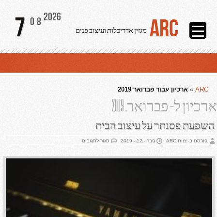
2026
7
ARC
08
מגזין אדריכלות ועיצוב פנים
ARC
»
ארכיון עבור פברואר 2019
ארכיון ל- פברואר, 2019
השפעת פסנתר על עיצוב הבית
על
פורסם ב- צוות ARC
פבר - 12 - 2019
סגור לתגובות
השפעת
פסנתר
על
עיצוב
הבית