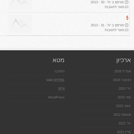
פורסם ב יול - 30 - 2013
על
סגור לתגובות
רכישת
קרקע
5
חקלאית
פורסם ב יול - 31 - 2013
על
סגור לתגובות
אדריכלות
נוף
ארכיון
מטא
אפריל 2026
התחבר
דצמבר 2024
XHTML
Valid
יולי 2023
XFN
מאי 2023
WordPress
ינואר 2023
אוגוסט 2022
יולי 2021
מרץ 2021