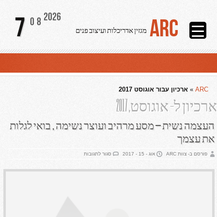
2026
7
ARC
08
מגזין אדריכלות ועיצוב פנים
ARC
»
ארכיון עבור אוגוסט 2017
ארכיון ל- אוגוסט, 2017
העצמה נשית – מסע מרהיב ועוצר נשימה , בואי לגלות
את עצמך
על
פורסם ב- צוות ARC
אוג - 15 - 2017
סגור לתגובות
העצמה
נשית
–
מסע
מרהיב
ועוצר
נשימה
,
בואי
לגלות
את