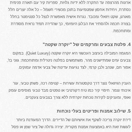
ארונות מהרצפה עד התקרה ללא ידיות גלויות, ספריות קיר עם תאורה פנימית
נסתרת, ויחידות אחסון שמטמיעות בתוכן מכשירי חשמל – כל אלה יוצרים חלל
מאורגן, שקט ויזואלי ומכובד. נגרות אישית מאפשרת לנצל כל סנטימטר בחלל
בצורה חכמה ולהסתיר את הבלגן היומיומי, כך שהדירה תמיד נראית מסודרת
ומתוחכמת.
4. פלטת צבעים ומרקמים של "יוקרה שקטה"
המגמה המובילה בעיצוב העכשווי היא יוקרה שקטה (Quiet Luxury). במקום
צבעים עזים שמתיישנים מהר, משתמשים בפלטה ניטרלית ומתוחכמת: גווני בז',
אפור חם, שנהב ולבן קרמי, לצד נגיעות עדינות של צבעי אדמה עמוקים.
העניין הוויזואלי נוצר דרך טקסטורות עשירות – קטיפה רכה, פשתן טבעי, עור
איכותי וצמר. חיפויי קיר כמו טיח דקורטיבי או טפטים מבד טבעי מוסיפים עומק
ואופי, ומעניקים לקירות נוכחות יוקרתית ללא צורך בצבעים צעקניים.
5. שילוב אמנות ופריטים בעלי נוכחות
דירת יוקרה צריכה לשקף את אישיותם של הדיירים. הדרך המעודנת ביותר
לעשות זאת היא באמצעות אמנות מקורית. יצירה גדולה של ציור שמן או פסל