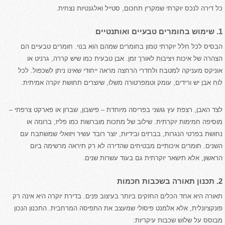
כל דירה לנכס יוקרתי שמקרין תחכום, סטייל ואלגנטיות נצחית.
1. שימוש בחומרים טבעיים ואותנטיים
הבסיס לכל חלל יוקרתי טמון בחומרים שמהם הוא בנוי. חומרים טבעיים הם
הצהרה של איכות ויציבות לאורך זמן. אבן טבעית כמו שיש קררה, גרניט או
אוניקס מעניקה למטבח ולחדרי הרחצה מראה ייחודי שאינו ניתן לשכפול. לכל
לוח אבן יש ורידים, עומק וטמפרטורה משלו, שיוצרים תחושת יוקרה אמיתית.
לצד האבן, רצפת עץ גושני בפריסה מיוחדת – פישבון, שברון או פארקט צרפתי –
מוסיפה חמימות יוקרתית. שילוב של מתכות מוברשות כמו פליז, ברונזה או
נחושת בפרטי הנגרות, בברזים ובידיות, יוצר רובד עשיר ויזואלי שמשתבח עם
השנים. חומרים איכותיים מבטיחים שהדירה לא רק תיראה מרשימה ביום
הראשון, אלא תישאר יוקרתית גם בעוד עשרות שנים.
2. תכנון תאורה בשכבות חכמות
תאורה היא אחד הכלים החזקים ביותר בעיצוב פנים. בדירת יוקרה היא אינה רק
פונקציונלית, אלא אלמנט פיסולי שמעצב את התפיסה המרחבית. התכנון הנכון
מבוסס על שלוש שכבות עיקריות: