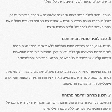
מרשים יכולים להפוך למוקד העיצובי של כל החלל.
בנוסף, כדאי לשלב פריטי ריהוט אייקוניים על-זמניים – כורסה קלאסית, שולחן
אוכל מיוחד או מנורת רצפה עיצובית – שמשמשים כעוגנים ויזואליים ומעלים את
רמת העיצוב כולו לרמה של גלריה פרטית אישית.
6. טכנולוגיה סמויה ובית חכם
בשנת 2026, יוקרה פירושה נוחות מוחלטת ללא פשרות. הטכנולוגיה חייבת
להיות נוכחת בביצועיה אך בלתי נראית לעין. מערכות בית חכם מאפשרות
שליטה קלה ואינטואיטיבית על התאורה, המיזוג, התריסים והמולטימדיה.
התכנון המוקפד יסתיר את כל המערכות: רמקולים שקועים בתקרה, פתחי מיזוג
נסתרים, ומסכי טלוויזיה שמתחבאים מאחורי מראות או יצירות אמנות. זוהי יוקרה
אינטליגנטית – מתקדמת אך שקטה.
7. תכנון מרחב וזרימה פתוחה
המשאב היקר ביותר בדירה הוא תחושת המרחב. תכנון דירת יוקרה שם דגש על
זרימה חופשית בין האזורים, ללא עומס ויזואלי מיותר.