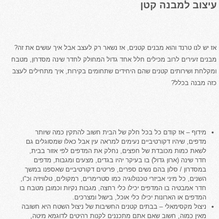
עיצוב למבנה קטן
אז יש לנו טרנד והוא מבנים קטנים, אז נשאר רק לעצב אבל איך עושים את זה?
מבנים זעירים לרוב מכילים חלל אחד גדול המחולק לחדר שינה מסדרון, מטבח
ומקלחת ושירותים קטנים שהם היחידים שתחומים בקירות, איך מתחילים לעצב
כזה מבנה בכלל?
מידוף – אז קודם כל בכל חלק של הבית חשוב להתקין כמה שיותר
מדפים, שיהיו דקורטיביים נעימים למראה עין אבל כאלו שמסוגלים גם
לשאת כמות מכובדת של חפצים, נחלק את המדפים לפי אזור בבית,
חדר שינה (ארון גדול) בו בעיקר יהיו בגדים, מצעים ומגבות, מדפים
במסדרון / סלון בהם נשים ספרים, פריטים דקורטיביים שאספנו במשך
השנים, כל מיני אביזרי טכנולוגיה כמו סטרימרים, רמקולים, טלוויזיה וכ"ו,
חדר אמבטיה בו המדפים יכילו כלי רחצה, מגבות נקיות וכמובן מטבח בו
המדפים או הארונות יכילו כלי אוכל, בישול ומצרכים.
ניצול מקסימאלי – בבתים קטנים החשיבות של ניצול השטח היא חשובה
מאין כמוה, חשוב שאם אתם מתכננים לקנות רהיטים לדוגמא מיטה,