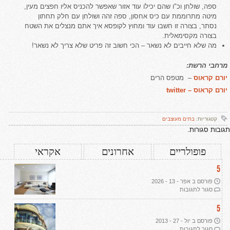
ספה, שולחן וכ"ו שהם יכילו עוד אזור שאפשר להכניס אליו חפצים מעין,
מיטה מתרוממת עם כיס אחסון, ספה זהה ושולחן עם חלק תחתון
נסתר, בצורה זו חשבו עוד ומחוץ לקופסא איך אתם מנצלים את השטח
בצורה מקסימאלית.
מה שלא חייבים לא נשאר – הכי חשוב זה פריט שלא צריך לא נשאר!
מרחבי הרשת:
יורם קראוס
– מטפס הרים
יורם קראוס – twitter
קטגוריות:
בתים מעוצבים
תגובות סגורות.
פופולריים
אחרונים
אקראי
5
פורסם ב אפר - 13 - 2026
על
סגור לתגובות
עיצוב
דירת
5
יוקרה
פורסם ב יול - 27 - 2013
ב-2026:
על
סגור לתגובות