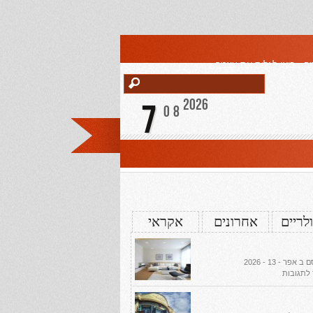
ה , בואי לגלות את עצמך
2026
7
08
לריים
אחרונים
אקראי
 אפר - 13 - 2026
על
 לתגובות
עיצוב
דירת
יוקרה