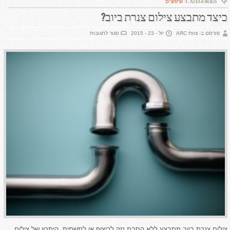
CATEGORIES:
שיפוצים
כיצד מתבצע צילום צנרת ביוב?
על
פורסם ב- צוות ARC
יול - 23 - 2015
סגור לתגובות
כיצד
מתבצע
צילום
צנרת
ביוב?
צילום צנרת ביוב מתבצע ללא הסבת נזק לריצוף או לתשתית. היתרון של צילום