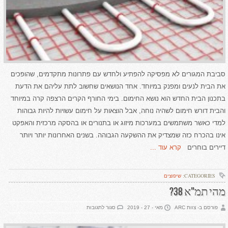
סביבת המגורים לא מפסיקה להפתיע ולחדש עם פתרונות מתקדמים, שהופכים
את הבית לנעים ומפנק במיוחד. אחד הנושאים שחשוב לתת עליהם את הדעת
בתכנון הבית החדש הוא נושא החימום. בימי החורף הקרים הרצפה קרה במיוחד
והבית דורש חימום לשהיה נוחה, אבל הוצאות על חימום עשויות להיות גבוהות
למדי כאשר משתמשים במערכות מיזוג או בתנורים או בהסקה מרכזית והאפקט
אינו בהכרח כזה שמצדיק את ההשקעה הגבוהה. בשנים האחרונות יותר ויותר
דיירים בוחרים
קרא עוד ...
CATEGORIES:
שיפוצים
מהי תמ"א 38?
על
פורסם ב- צוות ARC
מאי - 27 - 2019
סגור לתגובות
מהי
תמ"א
38?