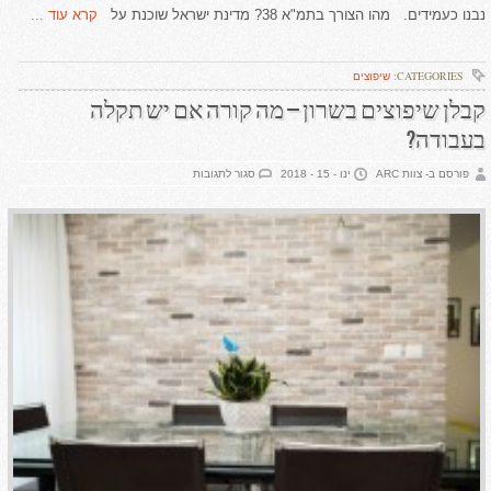
נבנו כעמידים. מהו הצורך בתמ"א 38? מדינת ישראל שוכנת על
קרא עוד ...
CATEGORIES:
שיפוצים
קבלן שיפוצים בשרון – מה קורה אם יש תקלה
בעבודה?
על
פורסם ב- צוות ARC
ינו - 15 - 2018
סגור לתגובות
קבלן
שיפוצים
בשרון
–
מה
קורה
אם
יש
תקלה
בעבודה?