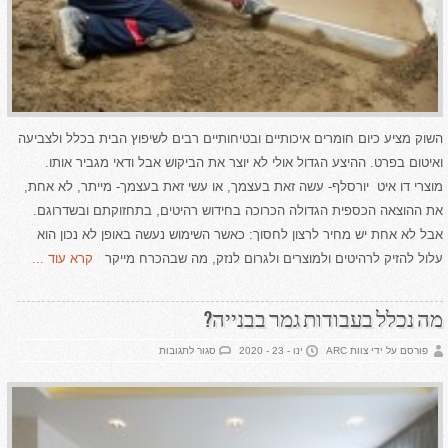
השוק מציע כיום חומרים איכותיים ובטיחותיים רבים לשיפוץ הבית בכלל ולצביעה
ואיטום בפרט. ההיצע הגדול אולי לא יוצר את הביקוש אבל ודאי מגביר אותו.
מוצרי דו איט יורסלף- עשה זאת בעצמך, או עשי זאת בעצמך- מייתר, לא אחת,
את ההוצאה הכספית הגדולה הכרוכה בחידוש רהיטים, בתחזוקתם ובשדרוגם.
אבל לא אחת יש מחיר לרצון לחסוך: כאשר השימוש נעשה באופן לא נכון הוא
עלול להזיק לרהיטים ולמוצרים ולגרום לנזק, מה שבהכרח מייקר
קרא עוד ...
מה נכלל בעבודות גמר בבנייה?
על
פורסם על ידי צוות ARC
ינו - 23 - 2020
סגור לתגובות
מה
נכלל
בעבודות
גמר
בבנייה?