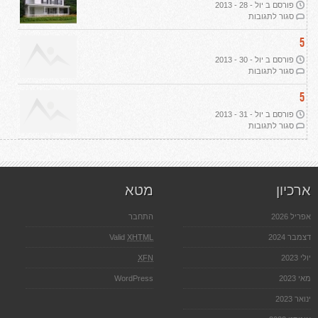
פורסם ב יול - 28 - 2013
אמיתית
על
סגור לתגובות
הפשרת
קרקע
5
פורסם ב יול - 30 - 2013
על
סגור לתגובות
רכישת
קרקע
5
חקלאית
פורסם ב יול - 31 - 2013
על
סגור לתגובות
אדריכלות
נוף
ארכיון
מטא
אפריל 2026
התחבר
דצמבר 2024
XHTML
Valid
יולי 2023
XFN
מאי 2023
WordPress
ינואר 2023