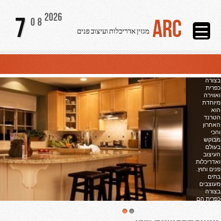
2026
7
ARC
08
מגזין אדריכלות ועיצוב פנים
בתים
כפריים –
עיצוב
בתים
בצורה
כפרית
ואווירה
מיוחדת
הוא
הטרנד
האחרון
והכי
מבוקש
בעולם
העיצוב
ואדריכלות
פנים וחוץ.
בתים
מעוצבים
בצורה
כפרית הם
אלו
קרא
עוד ...
2
1