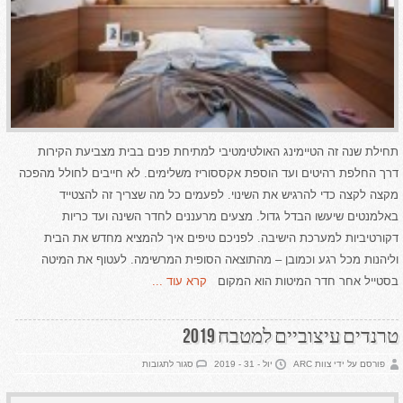
תחילת שנה זה הטיימינג האולטימטיבי למתיחת פנים בבית מצביעת הקירות
דרך החלפת רהיטים ועד הוספת אקססוריז משלימים. לא חייבים לחולל מהפכה
מקצה לקצה כדי להרגיש את השינוי. לפעמים כל מה שצריך זה להצטייד
באלמנטים שיעשו הבדל גדול. מצעים מרעננים לחדר השינה ועד כריות
דקורטיביות למערכת הישיבה. לפניכם טיפים איך להמציא מחדש את הבית
וליהנות מכל רגע וכמובן – מהתוצאה הסופית המרשימה. לעטוף את המיטה
בסטייל אחר חדר המיטות הוא המקום
קרא עוד ...
טרנדים עיצוביים למטבח 2019
על
פורסם על ידי צוות ARC
יול - 31 - 2019
סגור לתגובות
טרנדים
עיצוביים
למטבח
2019