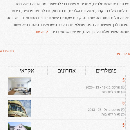
יש טרנדים שמתחלפים, אחרים מגיעים כדי להישאר. מה שהיה נראה כמו
נחלתם של בתי קפה, מסעדות וגלריות, נכנס חזק גם לבתים פרטיים, דירות
יוקרה ווילות בתור מה שמכונה קירות שקופים עשויים זכוכית מחוסמת. יש כמה
סיבות לכך שעיצוב זה תפס פופולאריות בקרב הישראלים. האחת היא משום
שמזג האוויר שלנו כל כך נעים, יש ימי השמש רבים
קרא עוד ...
חדשים »
« קודמים
פופולריים
אחרונים
אקראי
5
פורסם ב אפר - 13 - 2026
על
סגור לתגובות
עיצוב
דירת
5
יוקרה
פורסם ב יול - 27 - 2013
ב-2026:
על
סגור לתגובות
שבעה
תמ"א
עקרונות
38
5
מנחים
ליוקרה